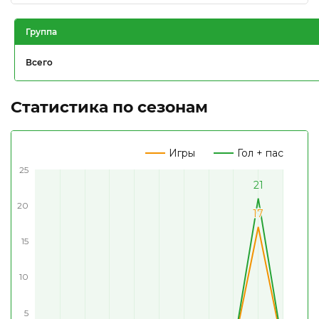
Группа
Всего
Статистика по сезонам
Игры
Гол + пас
25
21
21
20
17
17
15
10
5