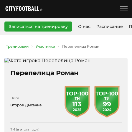
Записаться на тренировку
О нас
Расписание
П
Тренировки
Участники
Перепелица Роман
Перепелица Роман
TOP-100
TOP-100
Лига
ТИ
ТИ
113
99
Второе Дыхание
2025
2024
ТИ (в этом году)