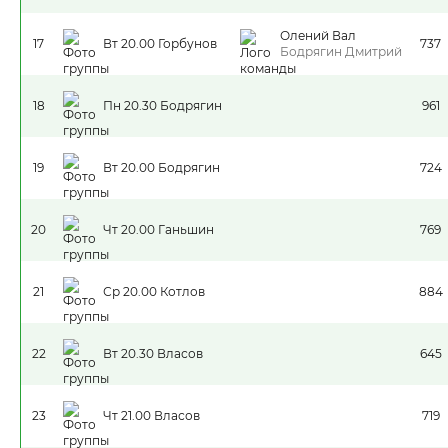
Олений Вал
17
Вт 20.00 Горбунов
737
Бодрягин Дмитрий
18
Пн 20.30 Бодрягин
961
19
Вт 20.00 Бодрягин
724
20
Чт 20.00 Ганьшин
769
21
Ср 20.00 Котлов
884
22
Вт 20.30 Власов
645
23
Чт 21.00 Власов
719