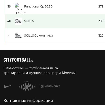
39
Functional Ср 20:30
279
40
SKILLS
288
41
SKILLS Сокольники
325
CityFootball — футбольная лига,
тренировки и лучшие площадки Москвы.
Контактная информация