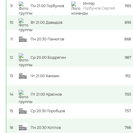
Интер
9
Пн 21.00 Горбунов
1165
Горбунов Сергей
10
Вт 21.00 Давыдов
895
11
Пн 20:30 Панюгов
868
12
Ср 20.00 Бодрягин
987
13
Чт 21.00 Хамзин
912
14
Пт 21.00 Краснов
1155
15
Ср 20:30 Горобцов
757
16
Пн 20:30 Котлов
766