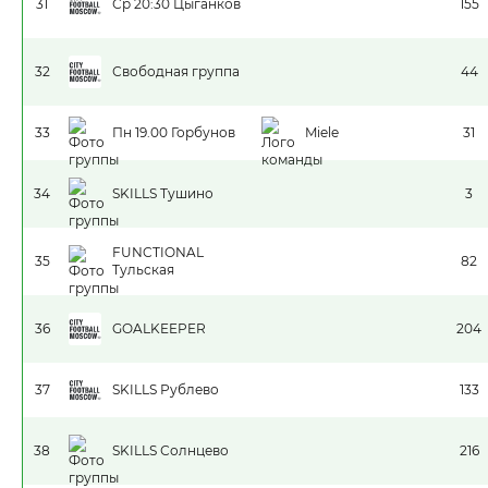
31
Ср 20:30 Цыганков
155
32
Свободная группа
44
33
Пн 19.00 Горбунов
Miele
31
34
SKILLS Тушино
3
FUNCTIONAL
35
82
Тульская
36
GOALKEEPER
204
37
SKILLS Рублево
133
38
SKILLS Солнцево
216