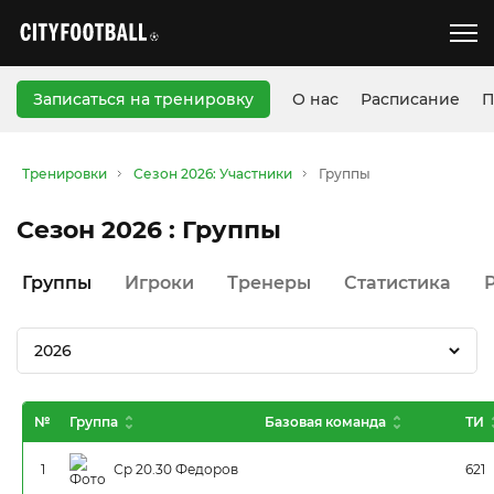
Записаться на тренировку
О нас
Расписание
П
Тренировки
Сезон 2026: Участники
Группы
Сезон 2026 : Группы
Группы
Игроки
Тренеры
Статистика
2026
№
Группа
Базовая команда
ТИ
1
Ср 20.30 Федоров
621