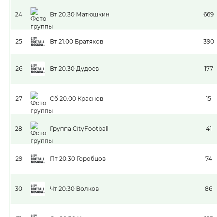
24
Вт 20.30 Матюшкин
669
25
Вт 21:00 Братяков
390
26
Вт 20.30 Дудоев
177
27
Сб 20.00 Краснов
15
28
Группа CityFootball
41
29
Пт 20:30 Горобцов
74
30
Чт 20:30 Волков
86