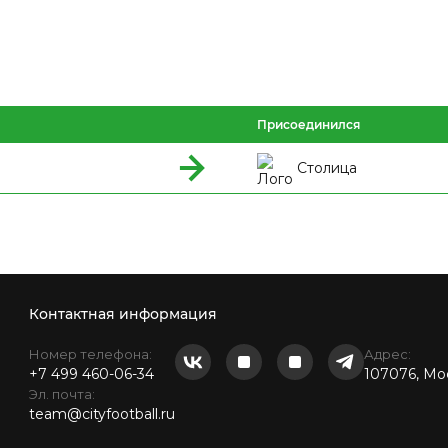
Присоединился
Столица
Контактная информация
Номер телефона:
Адрес:
+7 499 460-06-34
107076, Мос
Эл. почта:
team@cityfootball.ru