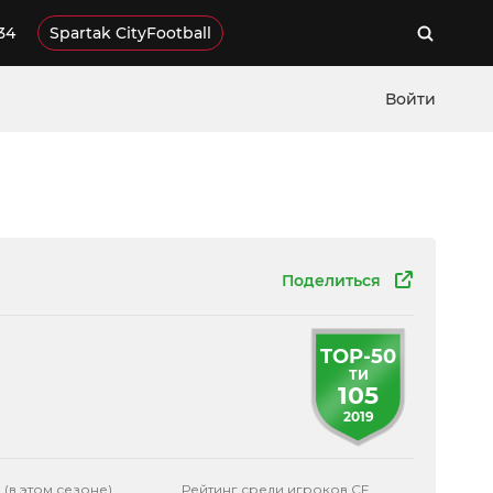
34
Spartak CityFootball
Войти
Поделиться
TOP-50
ТИ
105
2019
 (в этом сезоне)
Рейтинг среди игроков CF