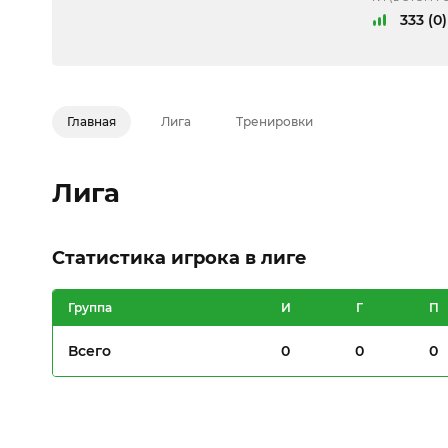
333 (0)
Главная
Лига
Тренировки
Лига
Статистика игрока в лиге
Группа
И
Г
П
Всего
0
0
0