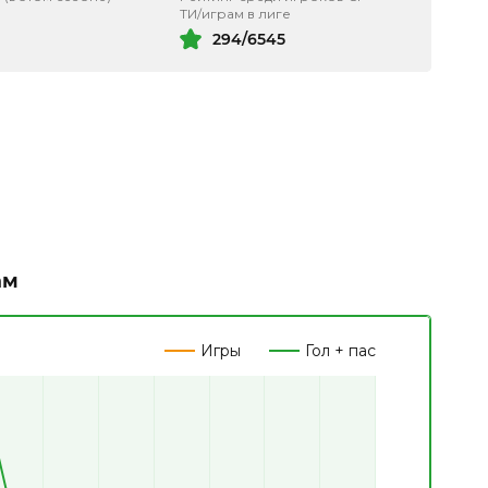
ТИ/играм в лиге
294/6545
ам
Игры
Гол + пас