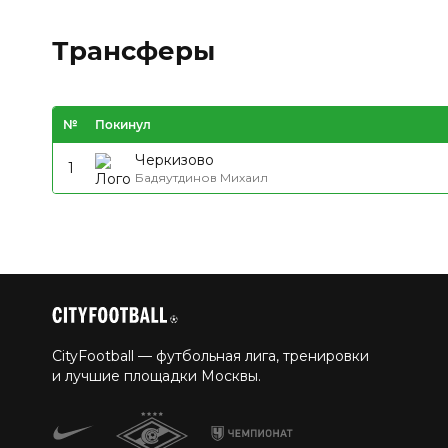
Трансферы
№
Покинул
Черкизово
1
Бадяутдинов Михаил
CityFootball — футбольная лига, тренировки
и лучшие площадки Москвы.