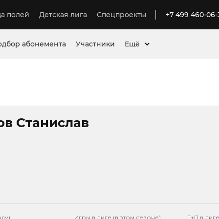
а полей
Детская лига
Спецпроекты
+7 499 460-06-
одбор абонемента
Участники
Ещё
ов Станислав
оду)
Игры в лиге (в этом сезоне)
Г+П в лиге