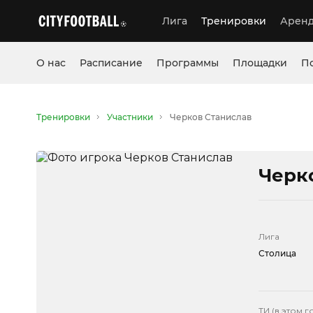
Лига
Тренировки
Аренд
О нас
Расписание
Программы
Площадки
П
Тренировки
Участники
Черков Станислав
Черк
Лига
Столица
ТИ (в этом г