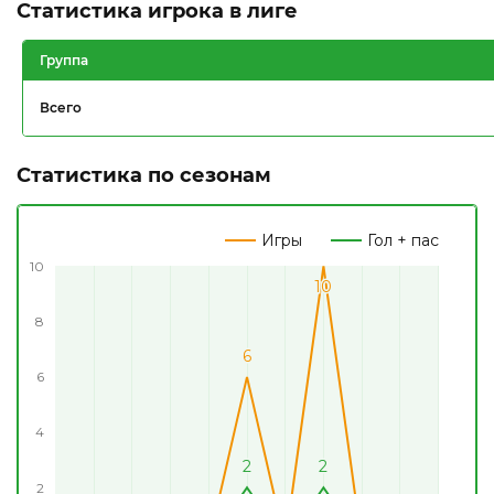
Статистика игрока в лиге
Группа
Всего
Статистика по сезонам
Игры
Гол + пас
10
10
10
8
6
6
6
4
2
2
2
2
2