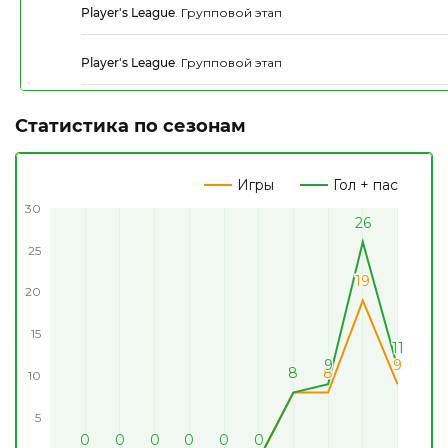
Player's League
.
Групповой этап
Player's League
.
Групповой этап
Статистика по сезонам
Игры
Гол + пас
30
26
26
25
19
19
20
15
11
11
9
9
9
9
8
8
8
8
8
8
10
5
0
0
0
0
0
0
0
0
0
0
0
0
0
0
0
0
0
0
0
0
0
0
0
0