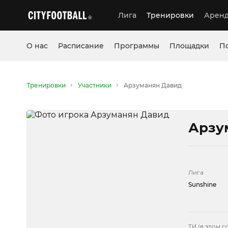
Лига
Тренировки
Аренд
О нас
Расписание
Программы
Площадки
П
Тренировки
Участники
Арзуманян Давид
Арзу
Лига
Sunshine
ТИ (в этом г