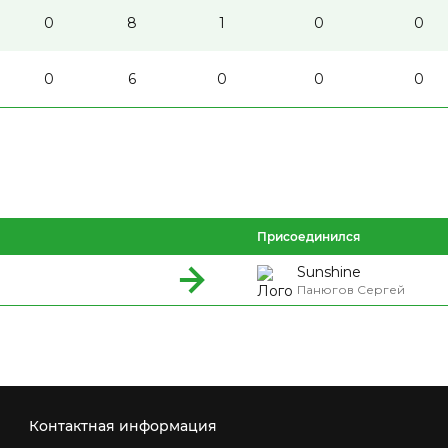
0
8
1
0
0
0
6
0
0
0
Присоединился
Sunshine
Панюгов Сергей
Контактная информация