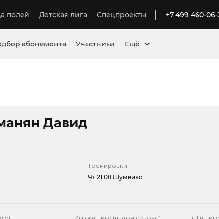
а полей
Детская лига
Спецпроекты
+7 499 460-06-
одбор абонемента
Участники
Ещё
манян Давид
Тренировки
Чт 21.00 Шумейко
оду)
Игры в лиге (в этом сезоне)
Г+П в лиге