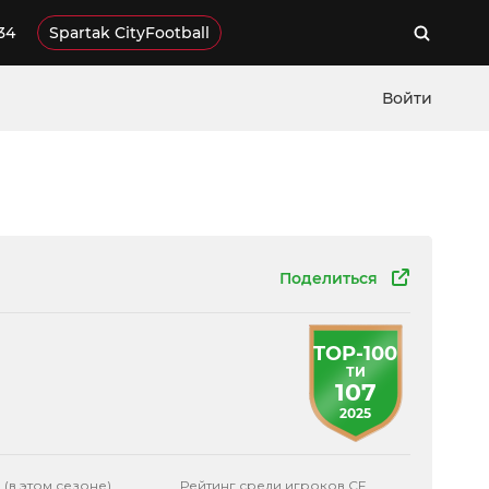
34
Spartak CityFootball
Войти
Поделиться
TOP-100
ТИ
107
2025
 (в этом сезоне)
Рейтинг среди игроков CF