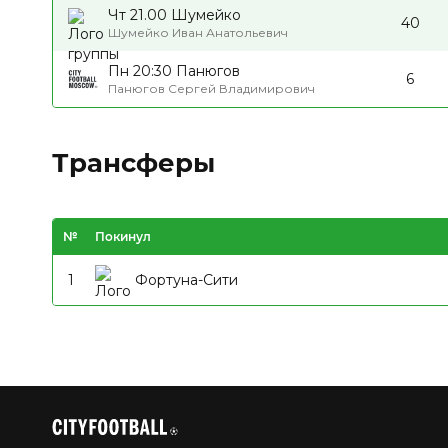
Чт 21.00 Шумейко
40
Шумейко Иван Анатольевич
Пн 20:30 Панюгов
6
Панюгов Сергей Владимирович
Трансферы
№
Покинул
1
Фортуна-Сити