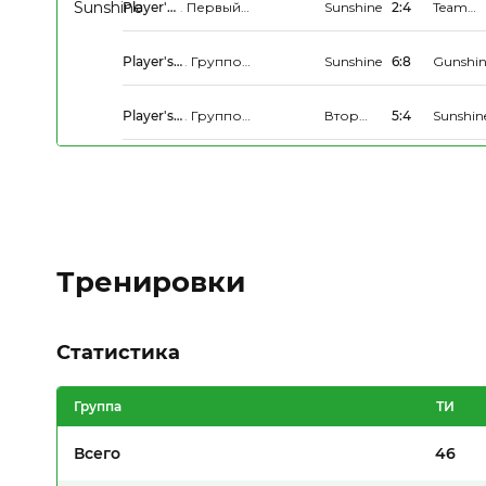
Player's
.
Первый
Sunshine
2:4
Team
League
Дивизион
Красно
Player's
.
Групповой
Sunshine
6:8
Gunshi
League
этап
Player's
.
Групповой
Второе
5:4
Sunshin
League
этап
Дыхание
Тренировки
Статистика
Группа
ТИ
Всего
46