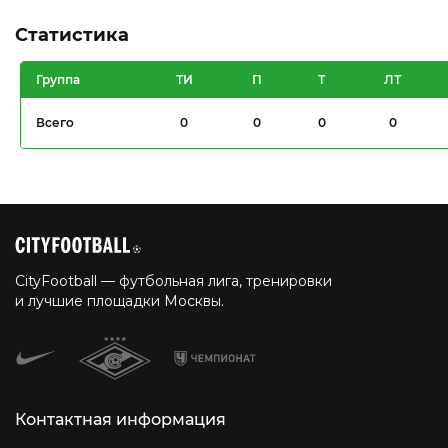
Статистика
Группа
ТИ
П
Т
ЛТ
Всего
0
0
0
0
CityFootball — футбольная лига, тренировки
и лучшие площадки Москвы.
Контактная информация