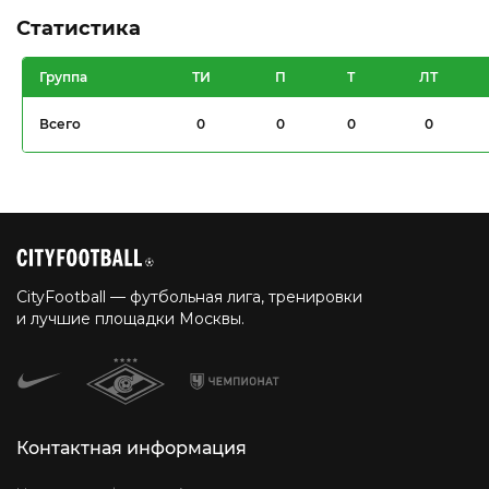
Статистика
Группа
ТИ
П
Т
ЛТ
Всего
0
0
0
0
CityFootball — футбольная лига, тренировки
и лучшие площадки Москвы.
Контактная информация