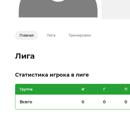
Главная
Лига
Тренировки
Лига
Статистика игрока в лиге
Группа
И
Г
П
Всего
0
0
0