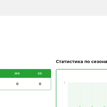
Статистика по сезон
ЖК
КК
1
0
0