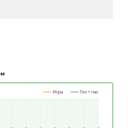
ам
Игры
Гол + пас