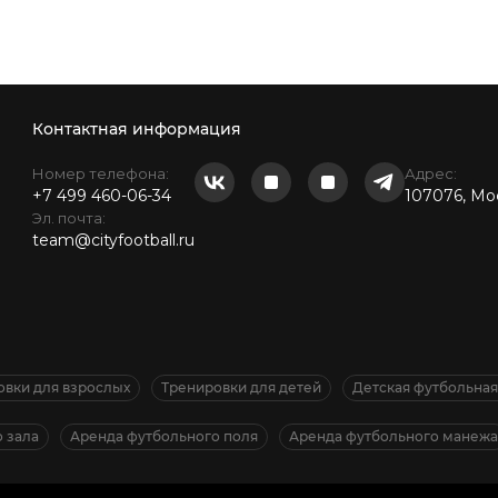
Контактная информация
Номер телефона:
Адрес:
+7 499 460-06-34
107076, Мос
Эл. почта:
team@cityfootball.ru
овки для взрослых
Тренировки для детей
Детская футбольна
 зала
Аренда футбольного поля
Аренда футбольного манежа