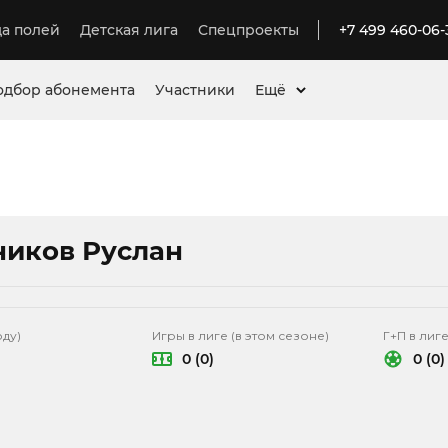
а полей
Детская лига
Спецпроекты
+7 499 460-06-
одбор абонемента
Участники
Ещё
ников Руслан
оду)
Игры в лиге (в этом сезоне)
Г+П в лиге
0 (0)
0 (0)