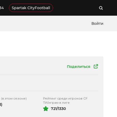
34
Spartak CityFootball
Войти
Поделиться
 (в этом сезоне)
Рейтинг среди игроков CF
ТИ/играм в лиге
3)
721/1330