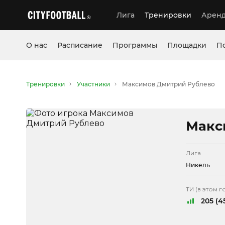
Лига
Тренировки
Аренд
О нас
Расписание
Программы
Площадки
П
Тренировки
Участники
Максимов Дмитрий Рублево
Макс
Лига
Никель
ТИ (в этом г
205 (4