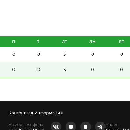
П
Т
ЛТ
ЛМ
ЛП
0
10
5
0
0
0
10
5
0
0
Контактная информация
Номер телефона:
Адрес: