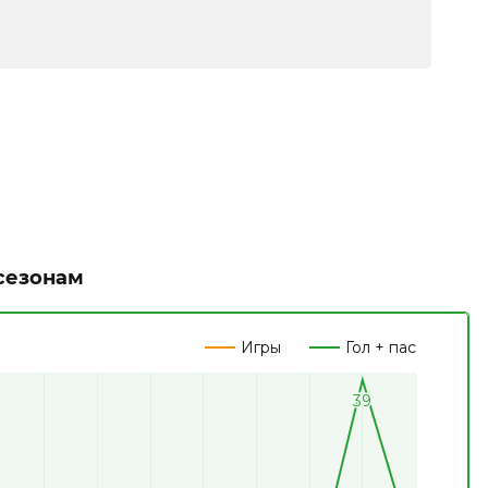
сезонам
Игры
Гол + пас
39
39