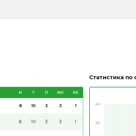
Статистика по 
И
Г
П
ЖК
КК
40
8
10
3
3
1
8
10
3
3
1
30