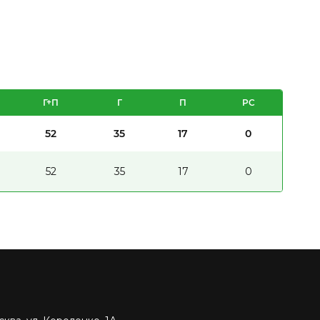
Г+П
Г
П
PC
52
35
17
0
52
35
17
0