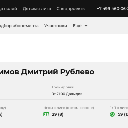
а полей
Детская лига
Спецпроекты
+7 499 460-06-
одбор абонемента
Участники
Ещё
имов Дмитрий Рублево
Тренировки
Вт 21.00 Давыдов
оду)
Игры в лиге (в этом сезоне)
Г+П в лиге
5)
29 (8)
59 (1