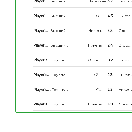
Player's
.
Высший
Пятничные
3:2
Никель
League
Дивизион
Player's
.
Высший
ФК
4:3
Никел
League
Дивизион
Столица-
Сити
Player's
.
Высший
Никель
3:3
Олени
League
Дивизион
Вал
Player's
.
Высший
Никель
2:4
Второ
League
Дивизион
Дыхан
Player's
.
Групповой
Олений
8:2
Никел
League
этап
Вал
Player's
.
Групповой
Гайд-
2:3
Никель
League
этап
парк
Player's
.
Групповой
ФК
2:3
Никель
League
этап
Столица-
Сити
Player's
.
Групповой
Никель
12:1
Gunshi
League
этап