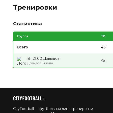
Тренировки
Статистика
Группа
ТИ
Всего
45
Вт 21.00 Давыдов
45
Давыдов Никита
CityFootball — футбольная лига, тренировки