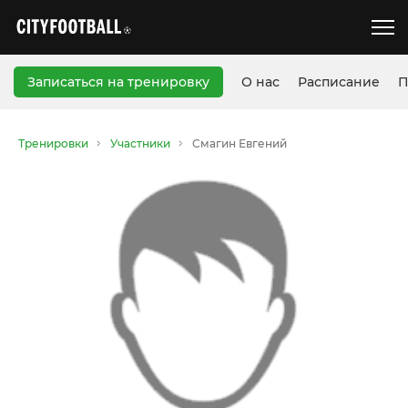
Записаться на тренировку
О нас
Расписание
П
Тренировки
Участники
Смагин Евгений