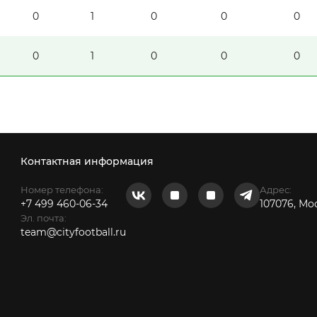
0
1
0
0
0
0
1
0
0
0
Контактная информация
Номер телефона:
Адрес:
+7 499 460-06-34
107076, Мо
Эл. почта:
team@cityfootball.ru