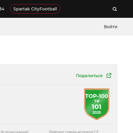
34
Spartak CityFootball
Войти
Поделиться
TOP-100
ТИ
101
2025
 (в этом сезоне)
Рейтинг среди игроков CF