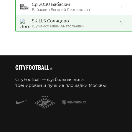
Ср 20:30 Бабаскин
1
Бабаскин Евгений Леонидович
SKILLS Солнцево
1
Шумейко Иван Анатольевич
CityFootball — футбольная лига,
тренировки и лучшие площадки Москвы.