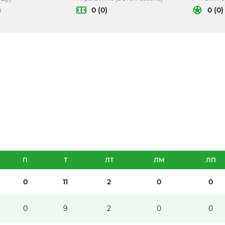
)
0 (0)
0 (0)
П
Т
ЛТ
ЛМ
ЛП
0
11
2
0
0
0
9
2
0
0