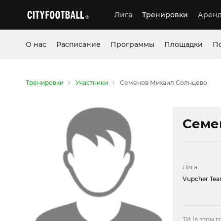
Лига
Тренировки
Аренд
О нас
Расписание
Программы
Площадки
П
Тренировки
Участники
Семенов Михаил Солнцево
Семе
Лига
Vupcher Te
ТИ (в этом г