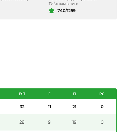
ТИ/играм в лиге
740/1259
Г+П
Г
П
PC
32
11
21
0
28
9
19
0