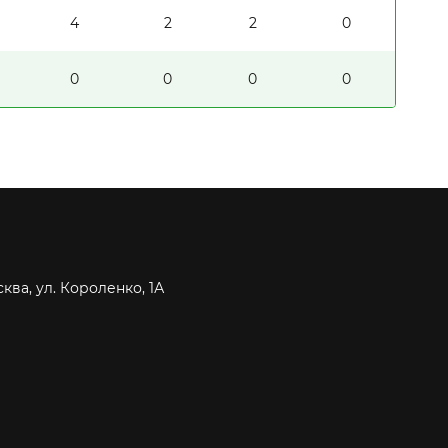
4
2
2
0
0
0
0
0
сква, ул. Короленко, 1А