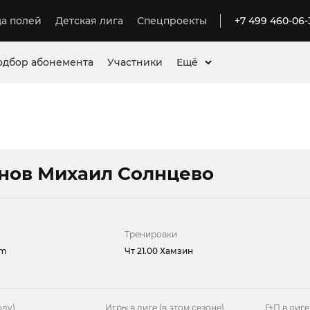
а полей
Детская лига
Спецпроекты
+7 499 460-06-
одбор абонемента
Участники
Ещё
нов Михаил Солнцево
Тренировки
am
Чт 21.00 Хамзин
оду)
Игры в лиге (в этом сезоне)
Г+П в лиге