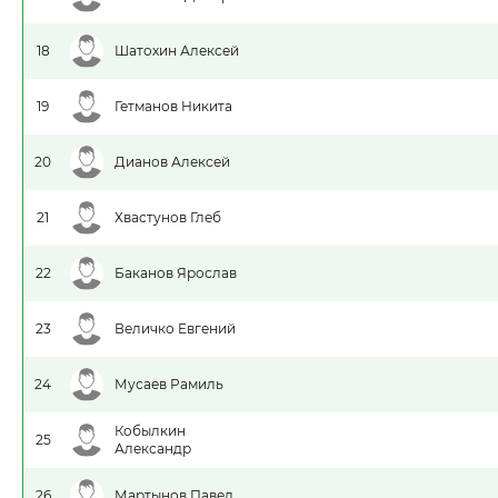
18
Шатохин Алексей
19
Гетманов Никита
20
Дианов Алексей
21
Хвастунов Глеб
22
Баканов Ярослав
23
Величко Евгений
24
Мусаев Рамиль
Кобылкин
25
Александр
26
Мартынов Павел