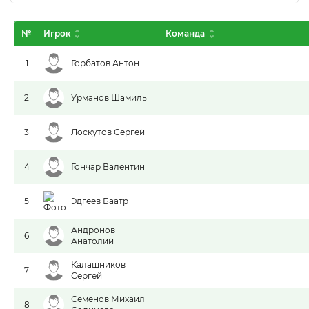
№
Игрок
Команда
1
Горбатов Антон
2
Урманов Шамиль
3
Лоскутов Сергей
4
Гончар Валентин
5
Эдгеев Баатр
Андронов
6
Анатолий
Калашников
7
Сергей
Семенов Михаил
8