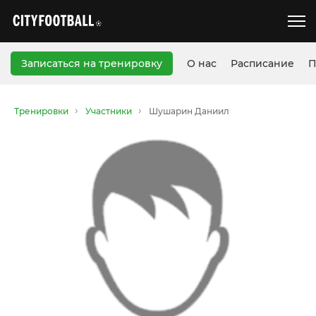
Записаться на тренировку
О нас
Расписание
П
Тренировки
Участники
Шушарин Даниил