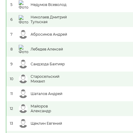
5
Недумов Всеволод
Николаев Дмитрий
6
Тульская
7
Абросимов Андрей
8
Лебедев Алексей
9
Саидзода Бахтияр
Старосельский
10
Михаил
11
Шаталов Андрей
Майоров
12
Александр
13
Щеклин Евгений