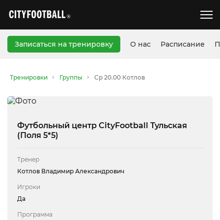
Записаться на тренировку
О нас
Расписание
П
Тренировки
Группы
Ср 20.00 Котлов
Футбольный центр CityFootball Тульская
(Поля 5*5)
Тренер
Котлов Владимир Александрович
Игроки
Да
Программа