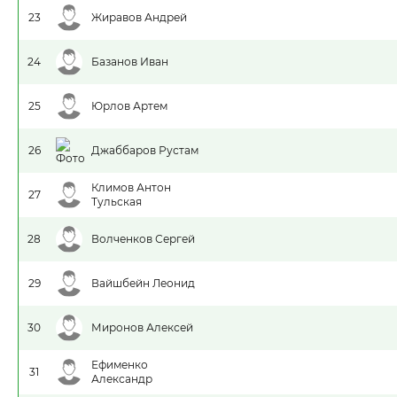
23
Жиравов Андрей
24
Базанов Иван
25
Юрлов Артем
26
Джаббаров Рустам
Климов Антон
27
Тульская
28
Волченков Сергей
29
Вайшбейн Леонид
30
Миронов Алексей
Ефименко
31
Александр