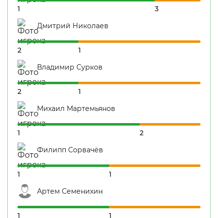
1
3
Дмитрий Николаев
2
1
Владимир Сурков
2
1
Михаил Мартемьянов
1
2
Филипп Сорвачёв
1
1
Артем Семенихин
1
1