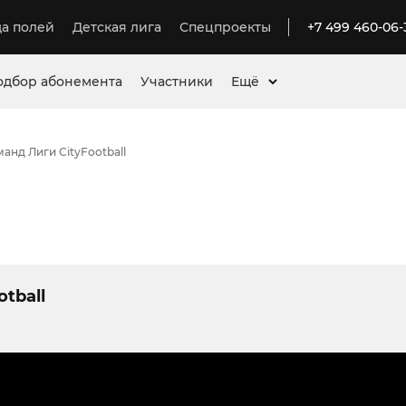
а полей
Детская лига
Спецпроекты
+7 499 460-06-
одбор абонемента
Участники
Ещё
анд Лиги CityFootball
tball