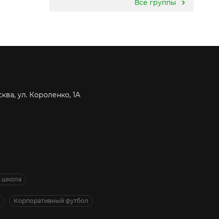
Все группы
сква, ул. Короленко, 1А
я школа
Корпоративный футбол