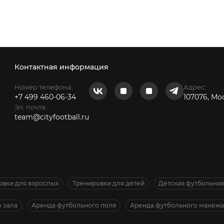
Контактная информация
Номер телефона:
Адрес:
+7 499 460-06-34
107076, Мо
Эл. почта:
team@cityfootball.ru
овки для взрослых
Тренировки для детей
Детская футбольна
 зала
Аренда футбольного поля
Аренда футбольного манежа