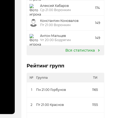
Алексей Хабаров
174
Ср 21.00 Воронкин
Константин Коновалов
149
Пт 21.00 Воронкин
Антон Мальцев
149
Чт 20.00 Бодрягин
Вся статистика
Рейтинг групп
№
Группа
ТИ
1
Пн 21.00 Горбунов
1165
2
Пт 21.00 Краснов
1155