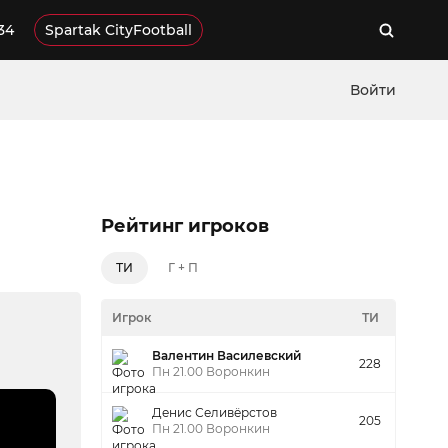
34
Spartak CityFootball
Войти
Рейтинг игроков
ТИ
Г + П
Игрок
ТИ
Валентин Василевский
228
Пн 21.00 Воронкин
Денис Селивёрстов
205
Пн 21.00 Воронкин