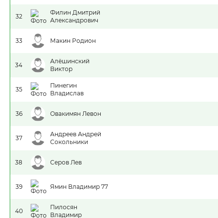
Филин Дмитрий
32
Александрович
33
Макин Родион
Алёшинский
34
Виктор
Пинегин
35
Владислав
36
Овакимян Левон
Андреев Андрей
37
Сокольники
38
Серов Лев
39
Ямин Владимир 77
Пилосян
40
Владимир