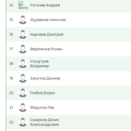
14
Рогачев Андрей
15
Журавлев Николай
16
Кырнаев Дмитрий
17
Веретенов Роман
Ульзутуев
18
Владимир
19
Закупов Данияр
20
Глебов Борис
21
Федулов Лев
Смирнов Денис
22
Александрович