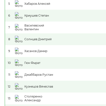
5
Хабаров Алексей
6
Криушев Степан
Василевский
7
Валентин
8
Солнцев Дмитрий
9
Хасанов Дамир
10
Гюн Фырат
11
Джаббаров Рустам
12
Кузнецов Вячеслав
Столяренко
13
Александр