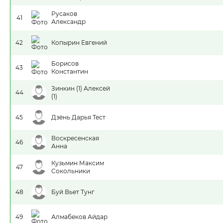
Русаков
41
Александр
42
Копырин Евгений
Борисов
43
Константин
Зинкин (1) Алексей
44
(1)
45
Дзёнь Дарья Тест
Воскресенская
46
Анна
Кузьмин Максим
47
Сокольники
48
Буй Вьет Тунг
49
Алмабеков Айдар