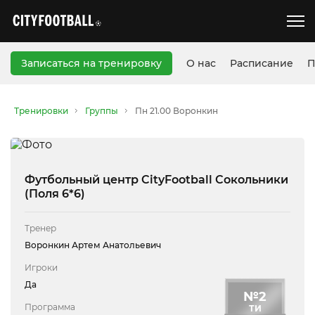
Записаться на тренировку
О нас
Расписание
П
Тренировки
Группы
Пн 21.00 Воронкин
Футбольный центр CityFootball Сокольники
(Поля 6*6)
Тренер
Воронкин Артем Анатольевич
Игроки
Да
№
2
Программа
ТИ