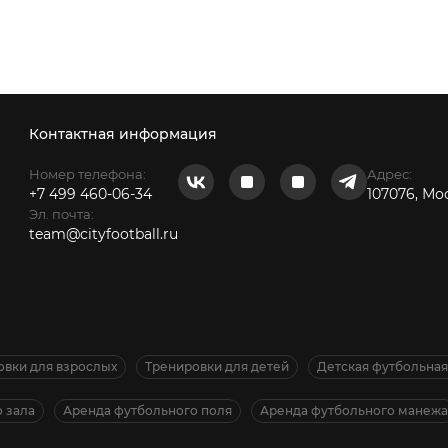
Контактная информация
Номер телефона:
Адрес:
+7 499 460-06-34
107076, Мо
Эл. почта:
team@cityfootball.ru
овки для взрослых
Тренировки для детей
Детская футбольна
 зала
Аренда футбольного поля
Аренда футбольного манежа