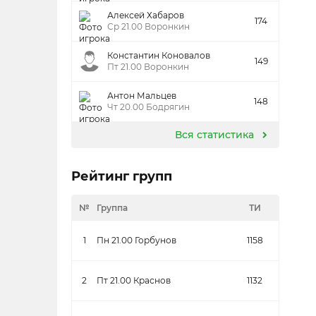
Алексей Хабаров
174
Ср 21.00 Воронкин
Константин Коновалов
149
Пт 21.00 Воронкин
Антон Мальцев
148
Чт 20.00 Бодрягин
Вся статистика
Рейтинг групп
№
Группа
ТИ
1
Пн 21.00 Горбунов
1158
2
Пт 21.00 Краснов
1132