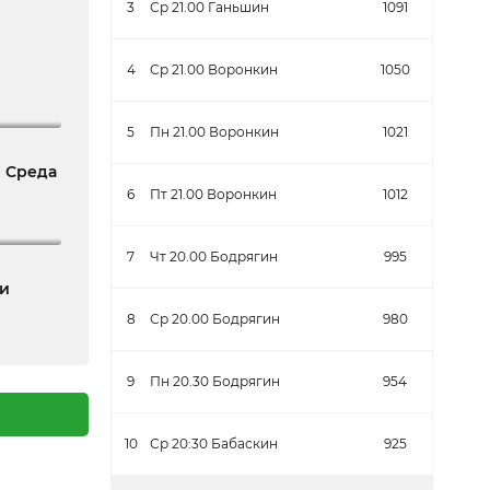
3
Ср 21.00 Ганьшин
1091
4
Ср 21.00 Воронкин
1050
5
Пн 21.00 Воронкин
1021
| Среда
6
Пт 21.00 Воронкин
1012
7
Чт 20.00 Бодрягин
995
ки
8
Ср 20.00 Бодрягин
980
9
Пн 20.30 Бодрягин
954
10
Ср 20:30 Бабаскин
925