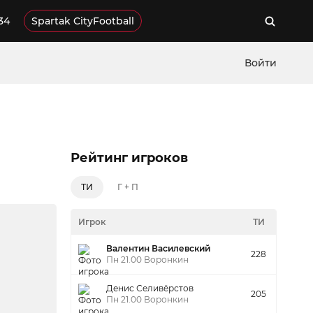
34
Spartak CityFootball
Войти
Рейтинг игроков
ТИ
Г + П
Игрок
ТИ
Валентин Василевский
228
Пн 21.00 Воронкин
Денис Селивёрстов
205
Пн 21.00 Воронкин