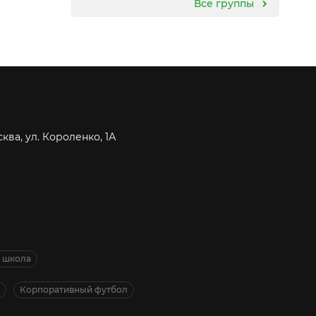
Все группы
сква, ул. Короленко, 1А
я школа
Корпоративный футбол