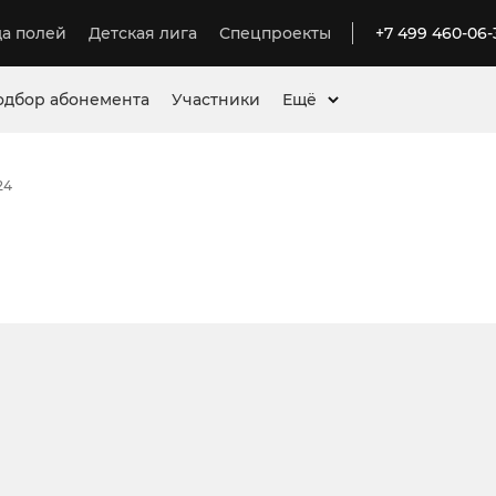
а полей
Детская лига
Спецпроекты
+7 499 460-06-
одбор абонемента
Участники
Ещё
24