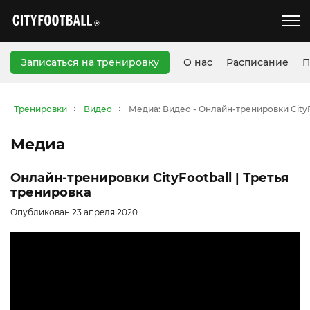
Записаться на тренировку
О нас
Расписание
П
Тренировки
Видео
Медиа: Видео - Онлайн-тренировки CityF
Медиа
Онлайн-тренировки CityFootball | Третья
тренировка
Опубликован 23 апреля 2020