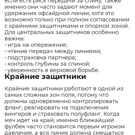
если есть риск передачи за спину. Также
именно они часто задают момент для
удержания офсайдной линии, хотя это
возможно только при полном согласовании
с крайними защитниками и опорной зоной.
Для центральных защитников особенно
важны:
• игра на опережение;
• чтение передач между линиями;
• подстраховка партнера;
• контроль глубины за спиной;
• уверенность в верховой борьбе.
Крайние защитники
Крайние защитники работают в одной из
самых сложных зон поля, потому что
должны одновременно контролировать
фланг, реагировать на подключения
вингеров и страховать полуфланг. Когда
мяч идет на край, именно ближайший
фулбек часто становится первым игроком
давления, а вся линия должна смещаться