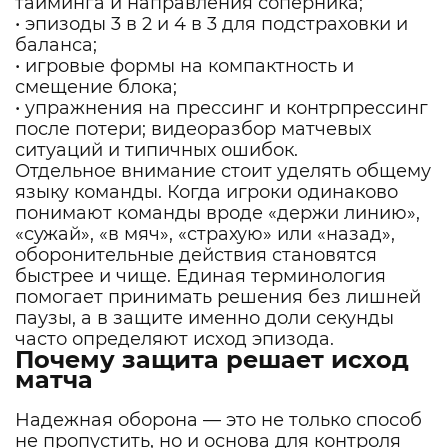
тайминга и направления соперника;
• эпизоды 3 в 2 и 4 в 3 для подстраховки и
баланса;
• игровые формы на компактность и
смещение блока;
• упражнения на прессинг и контрпрессинг
после потери; видеоразбор матчевых
ситуаций и типичных ошибок.
Отдельное внимание стоит уделять общему
языку команды. Когда игроки одинаково
понимают команды вроде «держи линию»,
«сужай», «в мяч», «страхую» или «назад»,
оборонительные действия становятся
быстрее и чище. Единая терминология
помогает принимать решения без лишней
паузы, а в защите именно доли секунды
часто определяют исход эпизода.
Почему защита решает исход
матча
Надежная оборона — это не только способ
не пропустить, но и основа для контроля