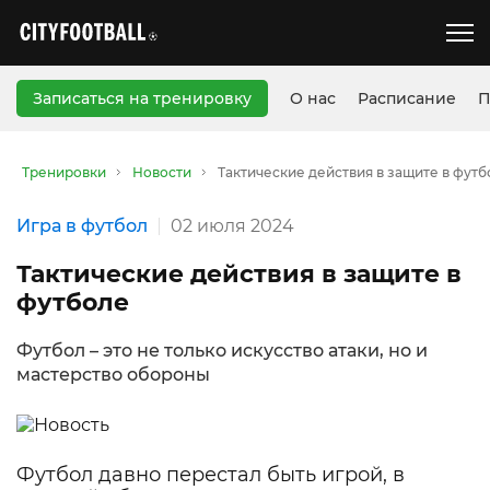
Записаться на тренировку
О нас
Расписание
П
Тренировки
Новости
Тактические действия в защите в фут
Игра в футбол
02 июля 2024
Тактические действия в защите в
футболе
Футбол – это не только искусство атаки, но и
мастерство обороны
Футбол давно перестал быть игрой, в